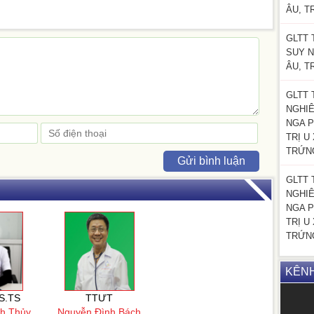
ÂU, T
GLTT 
SUY N
ÂU, T
GLTT 
NGHI
NGA P
TRỊ U
TRỨN
Gửi bình luận
GLTT 
NGHI
NGA P
TRỊ U
TRỨN
KÊN
S.TS
TTƯT
nh Thủy
Nguyễn Đình Bách