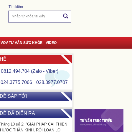
Tìm kiếm
VOV TƯ VẤN SỨC KHỎE
VIDEO
 HỆ
0812.494.704 (Zalo - Viber)
024.3775.7066
028.3977.0707
ĐỀ SẮP TỚI
ĐỀ ĐÃ DIỄN RA
Tháng 10 số 2: "GIẢI PHÁP CẢI THIỆN
HƯỢC THẦN KINH, RỐI LOẠN LO