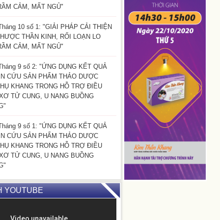
RẦM CẢM, MẤT NGỦ"
Tháng 10 số 1: "GIẢI PHÁP CẢI THIỆN
HƯỢC THẦN KINH, RỐI LOẠN LO
RẦM CẢM, MẤT NGỦ"
Tháng 9 số 2: "ỨNG DỤNG KẾT QUẢ
ÊN CỨU SẢN PHẨM THẢO DƯỢC
HỤ KHANG TRONG HỖ TRỢ ĐIỀU
 XƠ TỬ CUNG, U NANG BUỒNG
G"
Tháng 9 số 1: "ỨNG DỤNG KẾT QUẢ
ÊN CỨU SẢN PHẨM THẢO DƯỢC
HỤ KHANG TRONG HỖ TRỢ ĐIỀU
 XƠ TỬ CUNG, U NANG BUỒNG
G"
H YOUTUBE