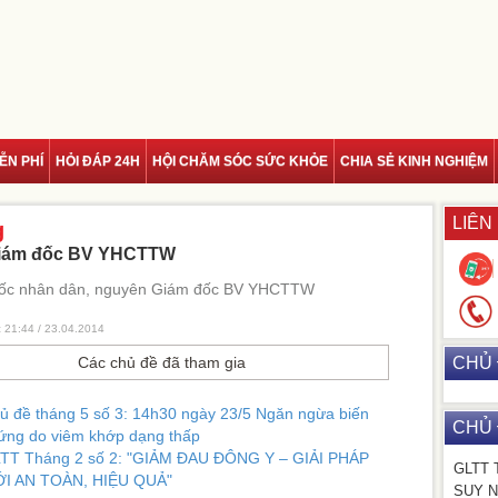
ỄN PHÍ
HỎI ĐÁP 24H
HỘI CHĂM SÓC SỨC KHỎE
CHIA SẺ KINH NGHIỆM
LIÊN
g
Giám đốc BV YHCTTW
uốc nhân dân, nguyên Giám đốc BV YHCTTW
c 21:44 / 23.04.2014
Các chủ đề đã tham gia
CHỦ 
ủ đề tháng 5 số 3: 14h30 ngày 23/5 Ngăn ngừa biến
CHỦ 
ứng do viêm khớp dạng thấp
TT Tháng 2 số 2: "GIẢM ĐAU ĐÔNG Y – GIẢI PHÁP
GLTT 
I AN TOÀN, HIỆU QUẢ"
SUY N