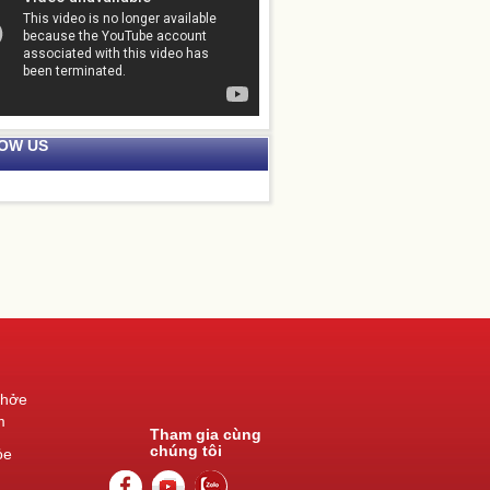
OW US
khởe
m
Tham gia cùng
chúng tôi
ỏe