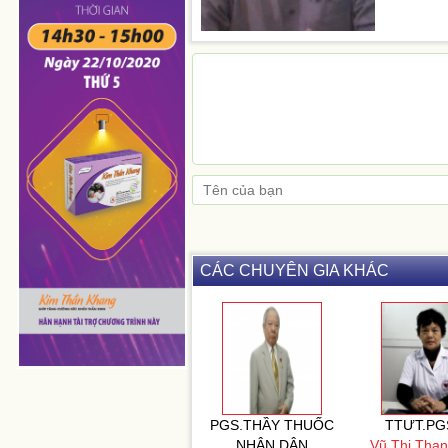
CÁC CHUYÊN GIA KHÁC
PGS.THẦY THUỐC
TTƯT.PG
NHÂN DÂN
Vũ Thị Tha