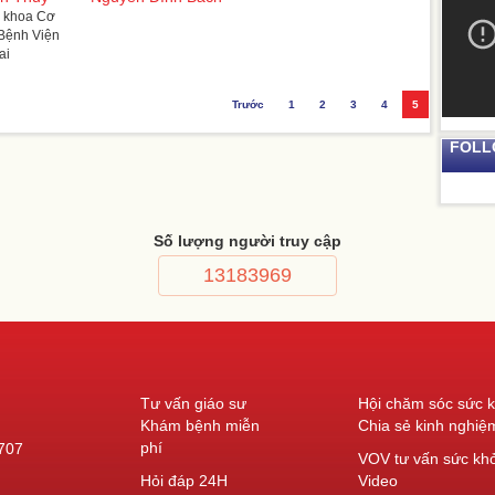
 khoa Cơ
Bệnh Viện
ai
Trước
1
2
3
4
5
FOLL
Số lượng người truy cập
13183969
Tư vấn giáo sư
Hội chăm sóc sức 
Khám bệnh miễn
Chia sẻ kinh nghiệ
phí
0707
VOV tư vấn sức kh
Hỏi đáp 24H
Video