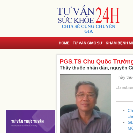
CHIA SẺ CÙNG CHUYÊN
GIA
HOME
TƯ VẤN GIÁO SƯ
KHÁM BỆNH MI
PGS.TS Chu Quốc Trườn
Thầy thuốc nhân dân, nguyên 
Thầy th
Cập nhật lú
Ch
ch
GL
MỚ