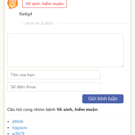
Vô sinh, hiếm muộn
l5e6g4
( 19:20 / 01.11.2025 )
Gửi bình luận
Câu hỏi cùng nhóm bệnh
Vô sinh, hiếm muộn
d86ilh
eggauw
w3fi79