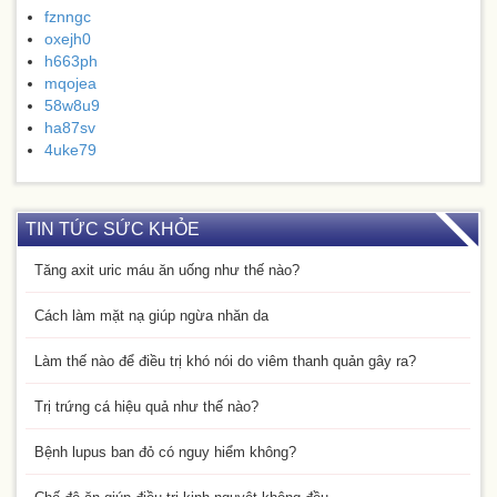
fznngc
oxejh0
h663ph
mqojea
58w8u9
ha87sv
4uke79
TIN TỨC SỨC KHỎE
Tăng axit uric máu ăn uống như thế nào?
Cách làm mặt nạ giúp ngừa nhăn da
Làm thế nào để điều trị khó nói do viêm thanh quản gây ra?
Trị trứng cá hiệu quả như thế nào?
Bệnh lupus ban đỏ có nguy hiểm không?