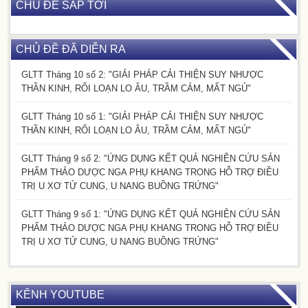
CHỦ ĐỀ SẮP TỚI
CHỦ ĐỀ ĐÃ DIỄN RA
GLTT Tháng 10 số 2: "GIẢI PHÁP CẢI THIỆN SUY NHƯỢC
THẦN KINH, RỐI LOẠN LO ÂU, TRẦM CẢM, MẤT NGỦ"
GLTT Tháng 10 số 1: "GIẢI PHÁP CẢI THIỆN SUY NHƯỢC
THẦN KINH, RỐI LOẠN LO ÂU, TRẦM CẢM, MẤT NGỦ"
GLTT Tháng 9 số 2: "ỨNG DỤNG KẾT QUẢ NGHIÊN CỨU SẢN
PHẨM THẢO DƯỢC NGA PHỤ KHANG TRONG HỖ TRỢ ĐIỀU
TRỊ U XƠ TỬ CUNG, U NANG BUỒNG TRỨNG"
GLTT Tháng 9 số 1: "ỨNG DỤNG KẾT QUẢ NGHIÊN CỨU SẢN
PHẨM THẢO DƯỢC NGA PHỤ KHANG TRONG HỖ TRỢ ĐIỀU
TRỊ U XƠ TỬ CUNG, U NANG BUỒNG TRỨNG"
KÊNH YOUTUBE