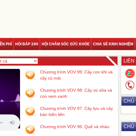
ỄN PHÍ
HỎI ĐÁP 24H
HỘI CHĂM SÓC SỨC KHỎE
CHIA SẺ KINH NGHIỆM
LIÊN
Chương trình VOV 99: Cây con khỉ và
cây củ mài
Chương trình VOV 98: Cây vú sữa và
con vẹm xanh
CHỦ 
Chương trình VOV 97: Cây lựu và cây
bán biên liên
CHỦ 
Chương trình VOV 96: Quế và nhàu