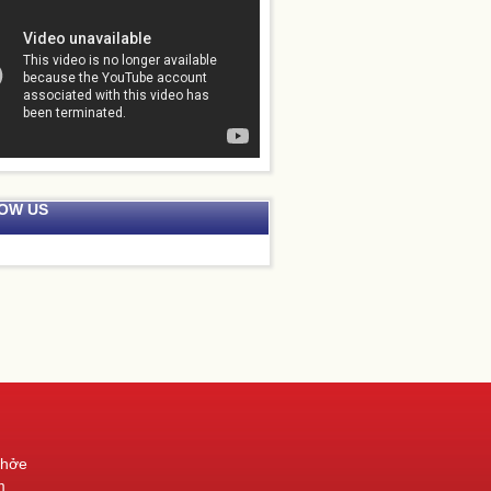
OW US
khởe
m