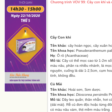
Chương trình VOV 99: Cây con khỉ và 
Cây Con khỉ
Tên khác
: cây hoàn ngọc, cây xuân h
Tên khoa học:
Pseuderanthemum pala
Họ
: Ô rô (Acanthaceae)
Mô tả:
Cây có thể mọc cao từ 1-2m sốn
màu nâu, phân ra nhiều nhánh, lá mọc 
nguyên, cuống lá dài 1-2,5cm, cụm ho
tính, không đều.
Củ Mài
Tên khác:
Hoài sơn, Sơn dược.
Tên khoa học:
Dioscorea persimilis
Pr
Mô tả:
Dây leo quấn; thân nhẵn, hơi 
(dái mài). Rễ củ đơn độc hoặc từng đô
có màu nâu xám, thịt mềm màu trắng. L