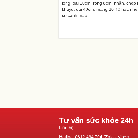
lông, dài 10cm, rộng 8cm, nhẵn, chóp
khuỷu, dài 40cm, mang 20-40 hoa nhỏ 
có cánh mào.
Tư vấn sức khỏe 24h
Liên hệ
Hotline: 0812.494.704 (Zalo - Viber)