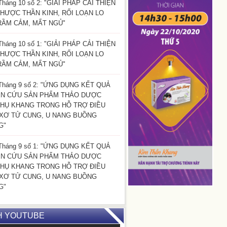
Tháng 10 số 2: "GIẢI PHÁP CẢI THIỆN
HƯỢC THẦN KINH, RỐI LOẠN LO
RẦM CẢM, MẤT NGỦ"
Tháng 10 số 1: "GIẢI PHÁP CẢI THIỆN
HƯỢC THẦN KINH, RỐI LOẠN LO
RẦM CẢM, MẤT NGỦ"
Tháng 9 số 2: "ỨNG DỤNG KẾT QUẢ
ÊN CỨU SẢN PHẨM THẢO DƯỢC
HỤ KHANG TRONG HỖ TRỢ ĐIỀU
 XƠ TỬ CUNG, U NANG BUỒNG
G"
Tháng 9 số 1: "ỨNG DỤNG KẾT QUẢ
ÊN CỨU SẢN PHẨM THẢO DƯỢC
HỤ KHANG TRONG HỖ TRỢ ĐIỀU
 XƠ TỬ CUNG, U NANG BUỒNG
G"
H YOUTUBE