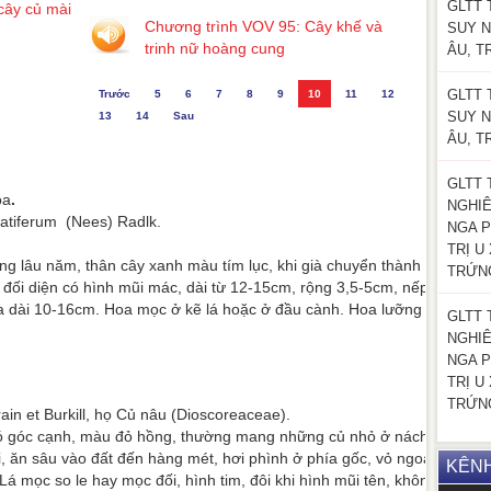
GLTT 
cây củ mài
Chương trình VOV 95: Cây khế và
SUY N
trinh nữ hoàng cung
ÂU, T
GLTT 
Trước
5
6
7
8
9
10
11
12
SUY N
13
14
Sau
ÂU, T
GLTT 
oa
.
NGHI
tiferum (Nees) Radlk.
NGA P
TRỊ U
g lâu năm, thân cây xanh màu tím lục, khi già chuyển thành
TRỨN
đối diện có hình mũi mác, dài từ 12-15cm, rộng 3,5-5cm, nếp lá
a dài 10-16cm. Hoa mọc ở kẽ lá hoặc ở đầu cành. Hoa lưỡng
GLTT 
NGHI
NGA P
TRỊ U
TRỨN
ain et Burkill, họ Củ nâu (Dioscoreaceae).
có góc cạnh, màu đỏ hồng, thường mang những củ nhỏ ở nách lá
i, ăn sâu vào đất đến hàng mét, hơi phình ở phía gốc, vỏ ngoài
KÊN
á mọc so le hay mọc đối, hình tim, đôi khi hình mũi tên, không