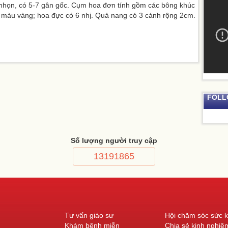
 nhọn, có 5-7 gân gốc. Cụm hoa đơn tính gồm các bông khúc
màu vàng; hoa đực có 6 nhị. Quả nang có 3 cánh rộng 2cm. Hạt
FOLL
Số lượng người truy cập
13191865
Tư vấn giáo sư
Hội chăm sóc sức 
Khám bệnh miễn
Chia sẻ kinh nghiệ