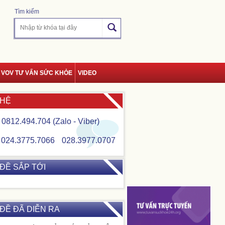
Tìm kiếm
VOV TƯ VẤN SỨC KHỎE
VIDEO
 HỆ
0812.494.704 (Zalo - Viber)
024.3775.7066
028.3977.0707
ĐỀ SẮP TỚI
ĐỀ ĐÃ DIỄN RA