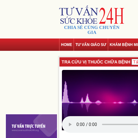
CHIA SẺ CÙNG CHUYÊN
GIA
HOME
TƯ VẤN GIÁO SƯ
KHÁM BỆNH MI
TRA CỨU VỊ THUỐC CHỮA BỆNH