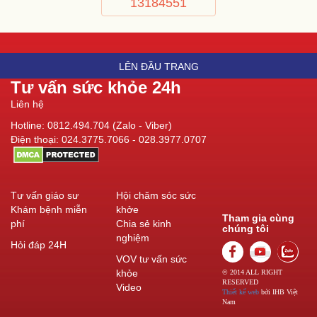
13184551
LÊN ĐẦU TRANG
Tư vấn sức khỏe 24h
Liên hệ
Hotline: 0812.494.704 (Zalo - Viber)
Điện thoại: 024.3775.7066 - 028.3977.0707
Tư vấn giáo sư
Hội chăm sóc sức
Khám bệnh miễn
khởe
Tham gia cùng
phí
Chia sẻ kinh
chúng tôi
nghiệm
Hỏi đáp 24H
VOV tư vấn sức
khỏe
© 2014 ALL RIGHT
RESERVED
Video
Thiết kế web
bởi IHB Việt
Nam