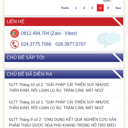
Nam
Trước
1
2
3
4
5
Sau
LIÊN HỆ
0812.494.704 (Zalo - Viber)
024.3775.7066
028.3977.0707
CHỦ ĐỀ SẮP TỚI
CHỦ ĐỀ ĐÃ DIỄN RA
GLTT Tháng 10 số 2: "GIẢI PHÁP CẢI THIỆN SUY NHƯỢC
THẦN KINH, RỐI LOẠN LO ÂU, TRẦM CẢM, MẤT NGỦ"
GLTT Tháng 10 số 1: "GIẢI PHÁP CẢI THIỆN SUY NHƯỢC
THẦN KINH, RỐI LOẠN LO ÂU, TRẦM CẢM, MẤT NGỦ"
GLTT Tháng 9 số 2: "ỨNG DỤNG KẾT QUẢ NGHIÊN CỨU SẢN
PHẨM THẢO DƯỢC NGA PHỤ KHANG TRONG HỖ TRỢ ĐIỀU