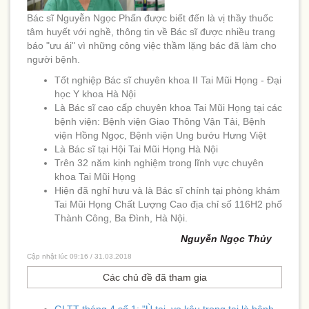
Bác sĩ Nguyễn Ngọc Phấn
được biết đến là vị thầy thuốc
tâm huyết với nghề, thông tin về Bác sĩ được nhiều trang
báo "ưu ái" vì những công việc thầm lặng bác đã làm cho
người bệnh.
Tốt nghiệp Bác sĩ chuyên khoa II Tai Mũi Họng - Đại
học Y khoa Hà Nội
Là Bác sĩ cao cấp chuyên khoa Tai Mũi Họng tại các
bệnh viện: Bệnh viện Giao Thông Vận Tải, Bệnh
viện Hồng Ngọc, Bệnh viện Ung bướu Hưng Việt
Là Bác sĩ tại Hội Tai Mũi Họng Hà Nội
Trên 32 năm kinh nghiệm trong lĩnh vực chuyên
khoa Tai Mũi Họng
Hiện đã nghỉ hưu và là Bác sĩ chính tại phòng khám
Tai Mũi Họng Chất Lượng Cao địa chỉ số 116H2 phố
Thành Công, Ba Đình, Hà Nội.
Nguyễn Ngọc Thủy
Cập nhật lúc 09:16 / 31.03.2018
Các chủ đề đã tham gia