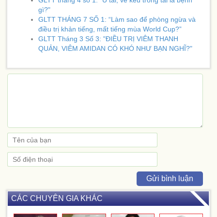
GLTT tháng 4 số 1: "Ù tai, ve kêu trong tai là bệnh
gì?"
GLTT THÁNG 7 SỐ 1: “Làm sao để phòng ngừa và
điều trị khản tiếng, mất tiếng mùa World Cup?”
GLTT Tháng 3 Số 3: "ĐIỀU TRỊ VIÊM THANH
QUẢN, VIÊM AMIDAN CÓ KHÓ NHƯ BẠN NGHĨ?"
Gửi bình luận
CÁC CHUYÊN GIA KHÁC