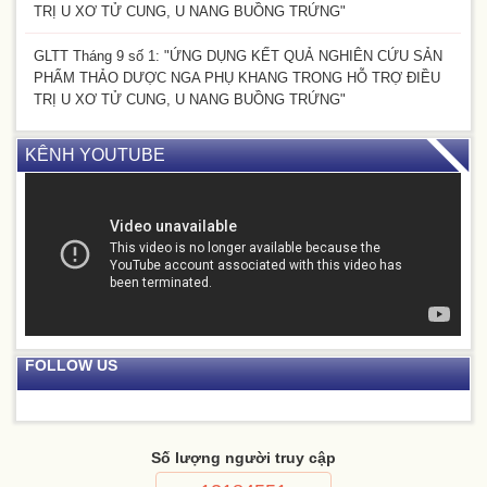
TRỊ U XƠ TỬ CUNG, U NANG BUỒNG TRỨNG"
GLTT Tháng 9 số 1: "ỨNG DỤNG KẾT QUẢ NGHIÊN CỨU SẢN
PHẨM THẢO DƯỢC NGA PHỤ KHANG TRONG HỖ TRỢ ĐIỀU
TRỊ U XƠ TỬ CUNG, U NANG BUỒNG TRỨNG"
KÊNH YOUTUBE
FOLLOW US
Số lượng người truy cập