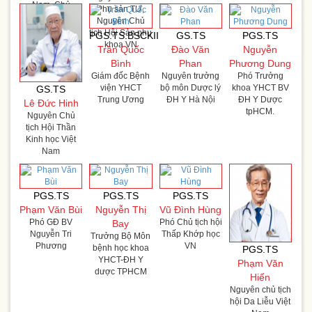
Nam, Chủ
Phụ sản TƯ,
nhiệm khoa
Nguyên Chủ
thần kinh BV TƯ
tịch Hội Sản phụ
PGS.TS.BSCKII
GS.TS
PGS.TS
Quân đội 108
khoa VN
Trần Quốc
Đào Văn
Nguyễn
Bình
Phan
Phương Dung
Giám đốc Bệnh
Nguyên trưởng
Phó Trưởng
viện YHCT
bộ môn Dược lý
khoa YHCT BV
GS.TS
Trung Ương
ĐH Y Hà Nội
ĐH Y Dược
Lê Đức Hinh
tpHCM.
Nguyên Chủ
tịch Hội Thần
Kinh học Việt
Nam
PGS.TS
PGS.TS
PGS.TS
Phạm Văn Bùi
Nguyễn Thị
Vũ Đình Hùng
Phó GĐ BV
Phó Chủ tịch hội
Bay
Nguyễn Tri
Thấp Khớp học
Trưởng Bộ Môn
Phương
VN
bệnh học khoa
PGS.TS
YHCT-ĐH Y
Phạm Văn
dược TPHCM
Hiển
Nguyên chủ tịch
hội Da Liễu Việt