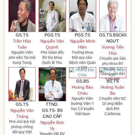
GS.TS
PGS.TS
PGS.TS
GS.TS.BSCKII.
Trần Hữu
Nguyễn Văn
Nguyễn Minh
NGƯT
Tuân
Quýnh
Hiện
Vương Tiến
Nguyên Viện
Phó Giám đốc
Trưởng khoa
Hòa
phó viện Tai mũi
BV Đa khoa
Đột quỵ não-
Chuyên gia Sản
họng Trung
Quốc tế Thu
Bệnh viện Quân
phụ khoa BV
ương
Cúc
y 103
phụ sản TƯ -
Giảng viên ĐH
Y Hà Nội.
GS.BS
BS.TS
Hoàng Bảo
Hoàng Xuân
Châu
Ba
Nguyên Viện
Chuyên viên NC
trưởng Viện Y
Dị ứng Miễn
GS.TS
TTND.
học Cổ truyền
dịch ĐH
Nguyễn Văn
GS.TS- BS
Việt Nam
California
Thông
CAO CẤP
Phó chủ tịch hội
Nguyễn Đức
phòng chống
Vy
đột quỵ Việt
Nguyên GĐ BV