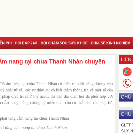
ỄN PHÍ
HỎI ĐÁP 24H
HỘI CHĂM SÓC SỨC KHỎE
CHIA SẺ KINH NGHIỆM
LIÊN
cẩm nang tại chùa Thanh Nhàn chuyên
03 âm lịch, tại chùa Thanh Nhàn có diễn ra buổi cúng dường cho
quý phật tử và các sư thầy, sư cô biết thêm thông tin về một số căn
háp điều trị như thế nào... thì ban đại diện hội đã phối hợp với
CHỦ 
n cẩm nang "tăng cường hệ miễn dịch cho cơ thể" cho các phật tử,
CHỦ 
GLTT 
hát tặng cẩm nang tại chùa Thanh Nhàn
SUY N