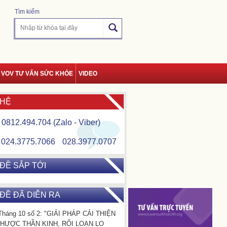
Tìm kiếm
VOV TƯ VẤN SỨC KHỎE
VIDEO
 HỆ
0812.494.704 (Zalo - Viber)
024.3775.7066
028.3977.0707
ĐỀ SẮP TỚI
ĐỀ ĐÃ DIỄN RA
Tháng 10 số 2: "GIẢI PHÁP CẢI THIỆN
HƯỢC THẦN KINH, RỐI LOẠN LO