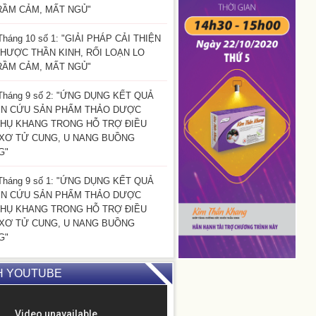
RẦM CẢM, MẤT NGỦ"
Tháng 10 số 1: "GIẢI PHÁP CẢI THIỆN
HƯỢC THẦN KINH, RỐI LOẠN LO
RẦM CẢM, MẤT NGỦ"
Tháng 9 số 2: "ỨNG DỤNG KẾT QUẢ
ÊN CỨU SẢN PHẨM THẢO DƯỢC
HỤ KHANG TRONG HỖ TRỢ ĐIỀU
 XƠ TỬ CUNG, U NANG BUỒNG
G"
Tháng 9 số 1: "ỨNG DỤNG KẾT QUẢ
ÊN CỨU SẢN PHẨM THẢO DƯỢC
HỤ KHANG TRONG HỖ TRỢ ĐIỀU
 XƠ TỬ CUNG, U NANG BUỒNG
G"
H YOUTUBE