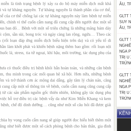
ự miễn là tình trạng bệnh lý xảy ra do bộ máy miễn dịch mất khả
ÂU, T
i và tự kháng nguyên. Tự kháng nguyên là thành phần của cơ thể,
 thể của cơ thể chống lại các tự kháng nguyên này làm bệnh tự miễn
GLTT 
SUY N
đến, chính vì thế cuốn cẩm nang đã cung cấp đến người đọc một số
ÂU, T
upus ban đỏ... Bệnh với một số triệu chứng là những mảng bám dày
 cộm, sần sùi, bong tróc và ngày càng lan rộng, ngứa.... Theo các
GLTT 
 (rối loạn đáp ứng miễn dịch biểu hiện trên da) và có yếu tố di
NGHI
phần làm khởi phát và khiến bệnh nặng thêm bao gồm: rối loạn nội
NGA P
thuốc lá, stress, tia tử ngoại, khí hậu, môi trường, tác dụng phụ của
TRỊ U
TRỨN
chưa có thuốc điều trị bệnh khỏi hẳn hoàn toàn, và những căn bệnh
ảm, thu mình trong các mối quan hệ xã hội. Hơn nữa, những bệnh
GLTT 
ễm và trở thành cơn ác mộng dai dẳng, gây tâm lý chán nản, căng
NGHI
 cung cấp một số thông tin về bệnh, cuốn cẩm nang cũng cung cấp
NGA P
ị từ các sản phẩm nguồn gốc thiên nhiên, không gây tác dụng phụ
TRỊ U
TRỨN
g việc hỗ trợ điều trị các bệnh vẩy da như Kim Miễn Khang và kem
bệnh, chế độ dinh dưỡng.... cũng như một số câu hỏi đã được giải
KÊN
 chùa hy vọng cuốn cẩm nang sẽ giúp người đọc hiểu biết thêm một
cũng như biết được một số cách phòng bệnh cho bản thân, gia đình