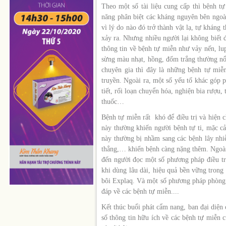
Theo một số tài liệu cung cấp thì bệnh t
năng phân biệt các kháng nguyên bên ngoà
vì lý do nào đó trở thành vật lạ, tự kháng
xảy ra. Nhưng nhiều người lại không biết 
thông tin về bệnh tự miễn như vảy nến, l
sừng màu nhạt, hồng, đốm trắng thường nổi
chuyên gia thì đây là những bệnh tự miễn
truyền. Ngoài ra, một số yếu tố khác góp 
tiết, rối loạn chuyển hóa, nghiện bia rượu, 
thuốc…
Bệnh tự miễn rất khó để điều trị và hiện 
này thường khiến người bệnh tự ti, mặc c
này thường bị nhầm sang các bệnh lây nhi
thẳng,… khiến bệnh càng nặng thêm. Ngoài
đến người đọc một số phương pháp điều tr
khi dùng lâu dài, hiệu quả bền vững tron
bôi Explaq. Và một số phương pháp phòng 
đáp về các bệnh tự miễn....
Kết thúc buổi phát cẩm nang, ban đại diện
số thông tin hữu ích về các bệnh tự miễn 