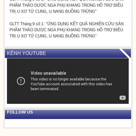
PHẨM THẢO DƯỢC NGA PHỤ KHANG TRONG HỖ TRỢ ĐIỀU
TRỊ U XƠ TỬ CUNG, U NANG BUỒNG TRỨNG"
GLTT Tháng 9 số 1: "ỨNG DỤNG KẾT QUẢ NGHIÊN CỨU SẢN
PHẨM THẢO DƯỢC NGA PHỤ KHANG TRONG HỖ TRỢ ĐIỀU
TRỊ U XƠ TỬ CUNG, U NANG BUỒNG TRỨNG"
KÊNH YOUTUBE
FOLLOW US