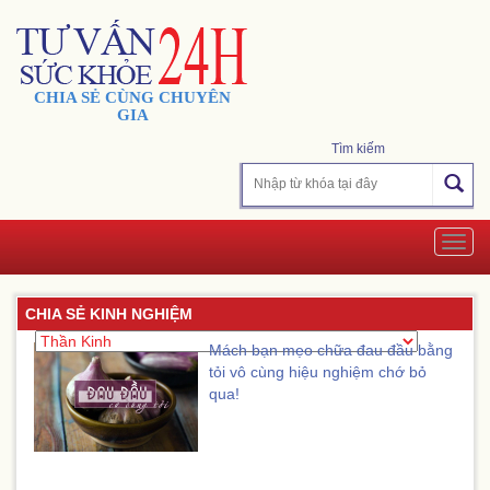
CHIA SẺ CÙNG CHUYÊN
GIA
Tìm kiếm
Togg
navig
CHIA SẺ KINH NGHIỆM
Mách bạn mẹo chữa đau đầu bằng
tỏi vô cùng hiệu nghiệm chớ bỏ
qua!