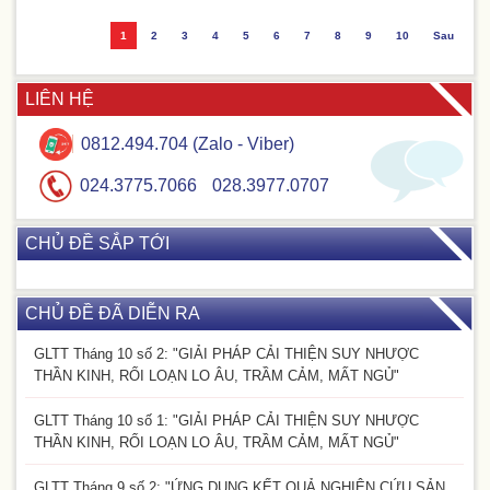
1
2
3
4
5
6
7
8
9
10
Sau
LIÊN HỆ
0812.494.704 (Zalo - Viber)
024.3775.7066
028.3977.0707
CHỦ ĐỀ SẮP TỚI
CHỦ ĐỀ ĐÃ DIỄN RA
GLTT Tháng 10 số 2: "GIẢI PHÁP CẢI THIỆN SUY NHƯỢC
THẦN KINH, RỐI LOẠN LO ÂU, TRẦM CẢM, MẤT NGỦ"
GLTT Tháng 10 số 1: "GIẢI PHÁP CẢI THIỆN SUY NHƯỢC
THẦN KINH, RỐI LOẠN LO ÂU, TRẦM CẢM, MẤT NGỦ"
GLTT Tháng 9 số 2: "ỨNG DỤNG KẾT QUẢ NGHIÊN CỨU SẢN