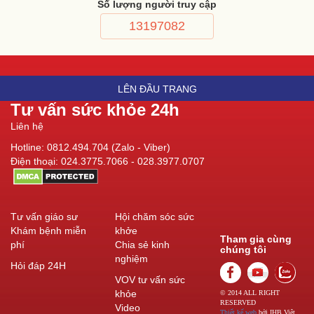
Số lượng người truy cập
13197082
LÊN ĐẦU TRANG
Tư vấn sức khỏe 24h
Liên hệ
Hotline: 0812.494.704 (Zalo - Viber)
Điện thoại: 024.3775.7066 - 028.3977.0707
Tư vấn giáo sư
Hội chăm sóc sức
Khám bệnh miễn
khởe
Tham gia cùng
phí
Chia sẻ kinh
chúng tôi
nghiệm
Hỏi đáp 24H
VOV tư vấn sức
khỏe
© 2014 ALL RIGHT
RESERVED
Video
Thiết kế web
bởi IHB Việt